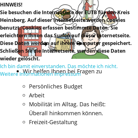
HINWEIS!
Sie besuchen die Internetseite der EUTB für den Kreis
Heinsberg. Auf dieser Internetseite werden Cookies
benutzt. Cookies erfassen bestimmte Daten. Sie
erleichtern Ihnen das Surfen auf dieser Internetseite.
Diese Daten werden auf ihrem Computer gespeichert.
Schließen Sie die Internetseite, werden diese Daten
wieder gelöscht.
Ich bin damit einverstanden.
Das möchte ich nicht.
Wir helfen Ihnen bei Fragen zu
Weitere Informationen
Impressum
Persönliches Budget
Arbeit
Mobilität im Alltag. Das heißt:
Überall hinkommen können.
Freizeit-Gestaltung