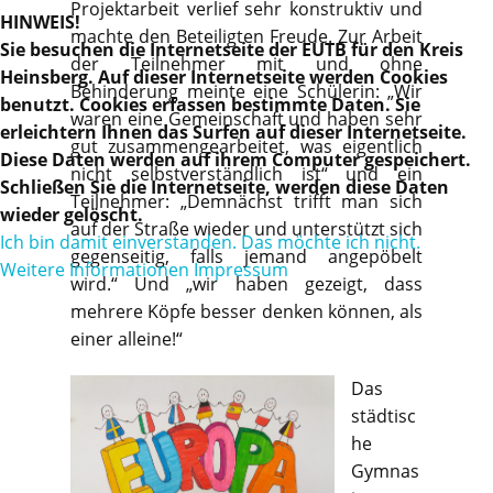
Projektarbeit verlief sehr konstruktiv und
HINWEIS!
machte den Beteiligten Freude. Zur Arbeit
Sie besuchen die Internetseite der EUTB für den Kreis
der Teilnehmer mit und ohne
Heinsberg. Auf dieser Internetseite werden Cookies
Behinderung meinte eine Schülerin: „Wir
benutzt. Cookies erfassen bestimmte Daten. Sie
waren eine Gemeinschaft und haben sehr
erleichtern Ihnen das Surfen auf dieser Internetseite.
gut zusammengearbeitet, was eigentlich
Diese Daten werden auf ihrem Computer gespeichert.
nicht selbstverständlich ist“ und ein
Schließen Sie die Internetseite, werden diese Daten
Teilnehmer: „Demnächst trifft man sich
wieder gelöscht.
auf der Straße wieder und unterstützt sich
Ich bin damit einverstanden.
Das möchte ich nicht.
gegenseitig, falls jemand angepöbelt
Weitere Informationen
Impressum
wird.“ Und „wir haben gezeigt, dass
mehrere Köpfe besser denken können, als
einer alleine!“
Das
städtisc
he
Gymnas