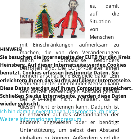
es, damit
auf die
Situation
von
Menschen
mit Einschränkungen aufmerksam zu
HINWEIS!
machen, die von den Veränderungen
Sie besuchen die Internetseite der EUTB für den Kreis
durch die Coronakrise besonders
Heinsberg. Auf dieser Internetseite werden Cookies
®
betroffen sind. Die EUTB
-Berater*innen
benutzt. Cookies erfassen bestimmte Daten. Sie
nennen anschauliche Beispiele dafür: „Ein
erleichtern Ihnen das Surfen auf dieser Internetseite.
sehbehinderter oder blinder Mensch kann
Diese Daten werden auf ihrem Computer gespeichert.
den derzeit notwendigen Abstand gemäß
Schließen Sie die Internetseite, werden diese Daten
der AHA-Regel nicht einhalten, da er
wieder gelöscht.
diesen nicht erkennen kann. Dadurch ist
Ich bin damit einverstanden.
Das möchte ich nicht.
er entweder auf das Abstandhalten der
Weitere Informationen
Impressum
anderen angewiesen oder er benötigt
Unterstützung, um selbst den Abstand
einhalten zu können. Außerdem sind die